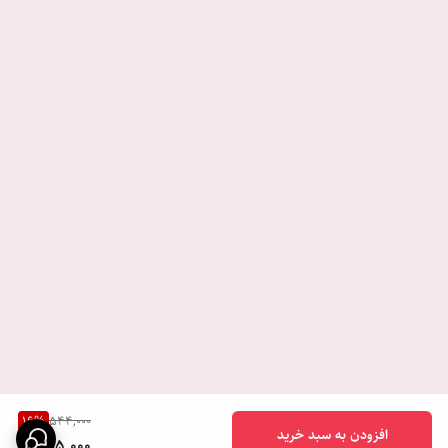
16
%
544,000
افزودن به سبد خرید
455,000