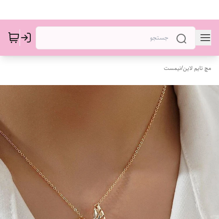
مچ تایم لاین
/
نیمست