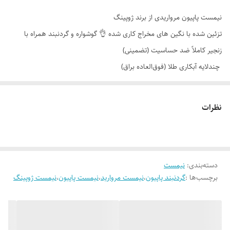
نیمست پاپیون مرواریدی از برند ژوپینگ
تزئین شده با نگین های مخراج کاری شده 👌 گوشواره و گردنبند همراه با
زنجیر کاملاً ضد حساسیت (تضمینی)
چندلایه آبکاری طلا (فوق‌العاده براق)
کاملاً مشابه طلا (در طرح و ساخت)
رنگ کاملاً ثابت (دور از شوینده قوی)
نظرات
دسته‌بندی
:
نیمست
برچسب‌ها :
گردنبند پاپیون
،
نیمست مروارید
،
نیمست پاپیون
،
نیمست ژوپینگ