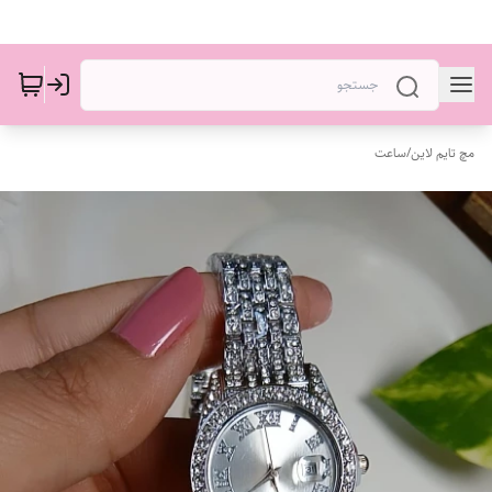
مچ تایم لاین
/
ساعت