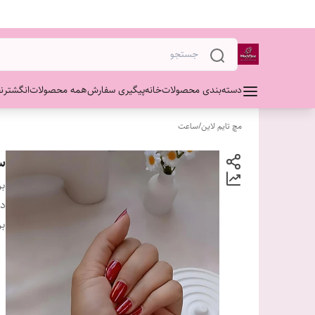
دسته‌بندی محصولات
خانه
پیگیری سفارش
همه محصولات
انگشتر
ن
مچ تایم لاین
/
ساعت
س
بر
دس
بر