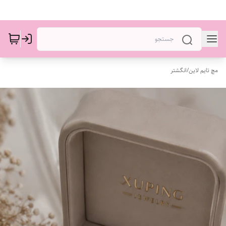
مچ تایم لاین
/
انگشتر