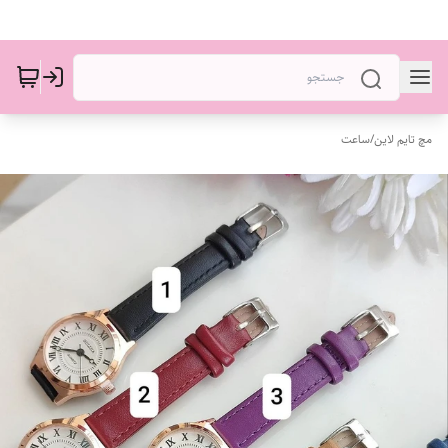
مچ تایم لاین
/
ساعت