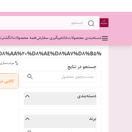
دسته‌بندی محصولات
خانه
پیگیری سفارش
همه محصولات
انگشتر
ن
%D8%B3%D8%A7%D8%B9%D8%AA%20%D8%AF%DB%8C%D8%AA%20%D8%AE%D8%A7%D8%B5
مرتب‌سازی
جستجو در نتایج
کالایی د
دسته‌بندی
برند