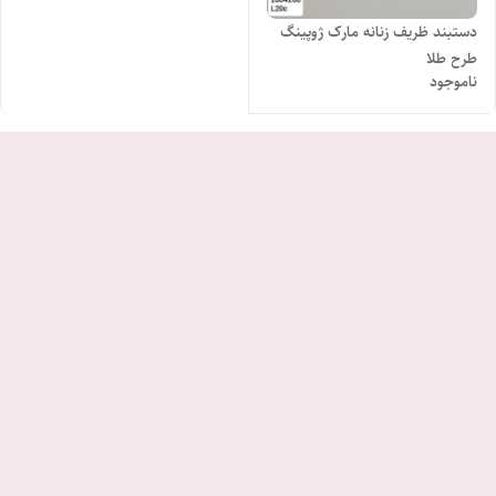
دستبند ظریف زنانه مارک ژوپینگ
طرح طلا
ناموجود