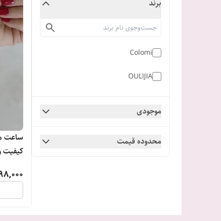
برند
Colomi
OULIJIA
موجودی
ساعت مچی
محدوده قیمت
کیفیت و
سال
98,000