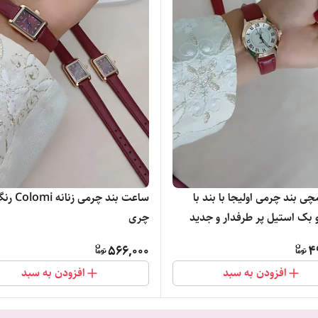
 بند چرمی اولیجا با بند با
ساعت بند چرمی زنانه mi
 بک استیل پر طرفدار و جدید
چری
566,000
4
افزودن به سبد
افزودن به سبد