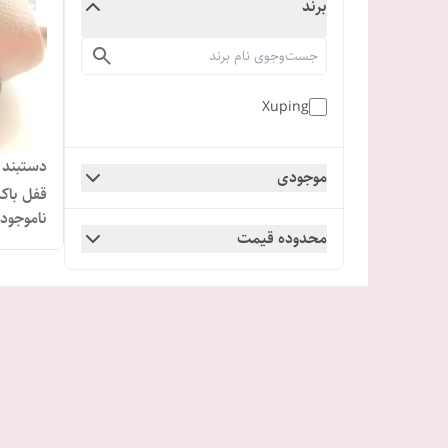
برند
Xuping
دستبند 
موجودی
قفل باک
ناموجود
محدوده قیمت