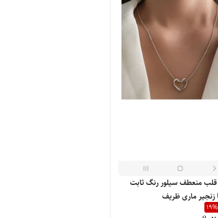
 قلب منعطف سیلور رنگ ثابت
ا زنجیر ماری ظریف
19
%