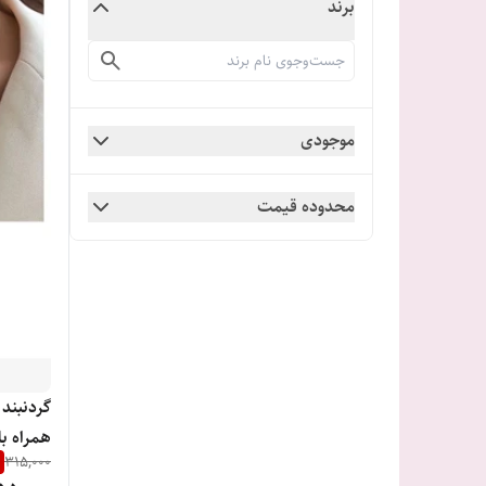
برند
موجودی
محدوده قیمت
گردنبند
همراه ب
315,000