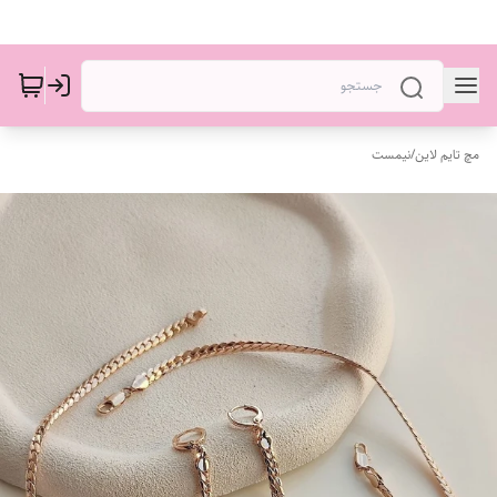
مچ تایم لاین
/
نیمست