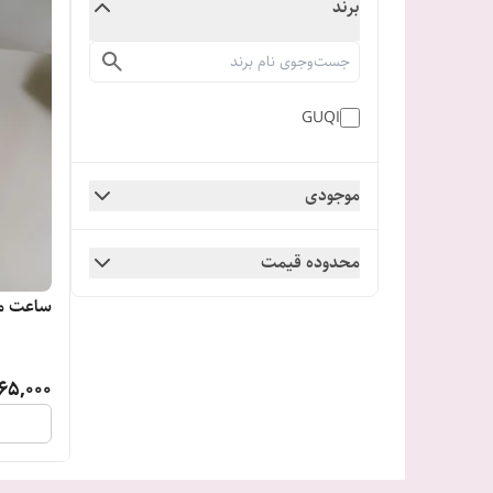
برند
GUQI
موجودی
محدوده قیمت
ساعت مچی ز
65,000