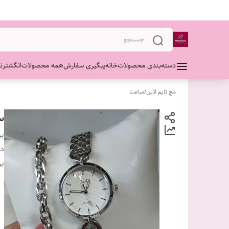
دسته‌بندی محصولات
خانه
پیگیری سفارش
همه محصولات
انگشتر
ن
مچ تایم لاین
/
ساعت
سا
بر
دس
بر