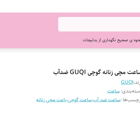
حوه ی صحیح نگهداری از بدلیجات
عت مچی زنانه گوچی GUQI ضدآب
ند:
GUQI
ته‌بندی
:
ساعت
چسب‌ها :
ساعت ضد آب
،
ساعت گوجی
،
یاعت مچی زنانه